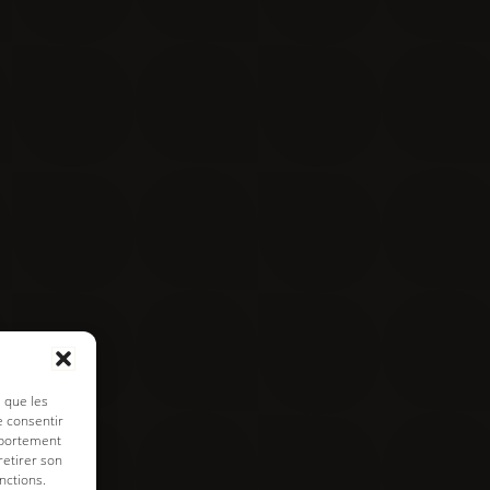
Contact
Visite virtuelle
e de cookies
s que les
e consentir
mportement
retirer son
nctions.