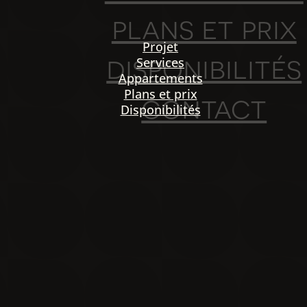
plans et prix
Projet
disponibilités
Services
Appartements
Plans et prix
contact
Disponibilités
PO
igation
NOU
Projet
Services
Appartements
Plans et prix
Disponibilités