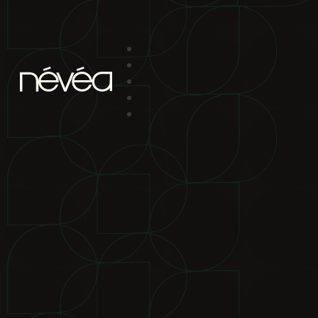
Passer au contenu principal
Passer au pied de page
projet
nav
2880 boul. Chomedey
Laval Qc H7P 5Z9
bureau de location
2880 boul.
Chomedey Laval Qc H7P 5Z9
téléphone
450-639-1319
1-866-
865-2244