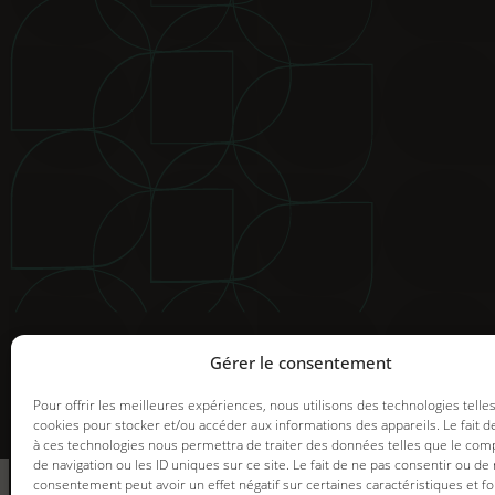
© 2025 Groupe GDI. Tous droits réservés.
Mentions légales
|
Déclaration de confidentialité
|
Politiqu
Image de marque et web |
Graph Synergie
Gérer le consentement
Pour offrir les meilleures expériences, nous utilisons des technologies telle
cookies pour stocker et/ou accéder aux informations des appareils. Le fait d
à ces technologies nous permettra de traiter des données telles que le co
informez-vous
de navigation ou les ID uniques sur ce site. Le fait de ne pas consentir ou de 
des promotions en
consentement peut avoir un effet négatif sur certaines caractéristiques et fo