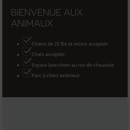
B
I
E
N
V
E
N
U
E
A
U
X
A
N
I
M
A
U
X
Chiens de 25 lbs et moins acceptés
Chats acceptés
Espace lave-chien au rez-de-chaussée
Parc à chien extérieur