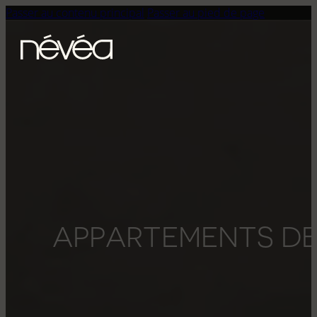
Passer au contenu principal
Passer au pied de page
A
P
P
A
R
T
E
M
E
N
T
S
D