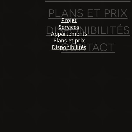
plans et prix
Projet
disponibilités
Services
Appartements
Plans et prix
contact
Disponibilités
PO
igation
NOU
Projet
Services
Appartements
Plans et prix
Disponibilités