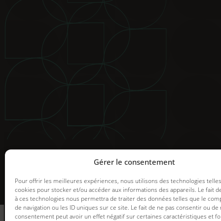
© 2025 Groupe GDI. Tous droits réservés.
Mentions légales
|
Déclaration de confidentialité
|
Politiqu
Image de marque et web |
Graph Synergie
Gérer le consentement
Pour offrir les meilleures expériences, nous utilisons des technologies telle
cookies pour stocker et/ou accéder aux informations des appareils. Le fait d
à ces technologies nous permettra de traiter des données telles que le co
informez-vous
de navigation ou les ID uniques sur ce site. Le fait de ne pas consentir ou de 
des promotions en
consentement peut avoir un effet négatif sur certaines caractéristiques et fo