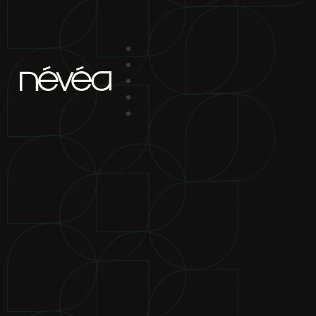
Passer au contenu principal
Passer au pied de page
projet
nav
2880 boul. Chomedey
Laval Qc H7P 5Z9
bureau de location
2880 boul.
Chomedey Laval Qc H7P 5Z9
téléphone
450-639-1319
1-866-
865-2244