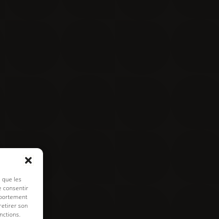
Contact
Visite virtuelle
e de cookies
s que les
e consentir
mportement
retirer son
nctions.