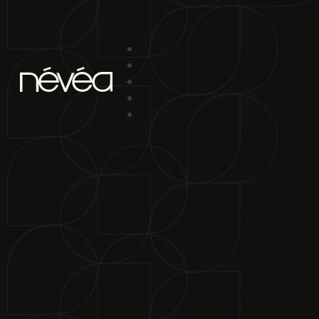
Passer au contenu principal
Passer au pied de page
projet
nav
2880 boul. Chomedey
Laval Qc H7P 5Z9
bureau de location
2880 boul.
Chomedey Laval Qc H7P 5Z9
téléphone
450-639-1319
1-866-
865-2244