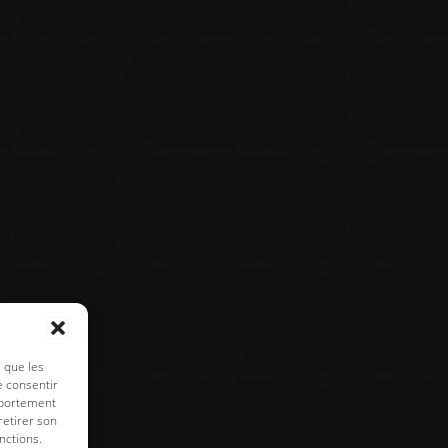
Contact
Visite virtuelle
e de cookies
s que les
e consentir
mportement
retirer son
nctions.