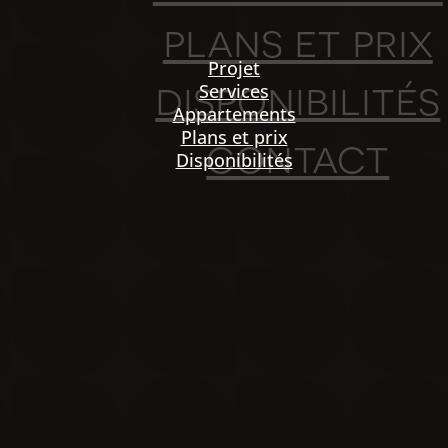
plans et prix
Projet
disponibilités
Services
Appartements
Plans et prix
contact
Disponibilités
PO
igation
NOU
Projet
Services
Appartements
Plans et prix
Disponibilités