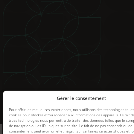
© 2025 Groupe GDI. Tous droits réservés.
Mentions légales
|
Déclaration de confidentialité
|
Politiqu
Image de marque et web |
Graph Synergie
Gérer le consentement
Pour offrir les meilleures expériences, nous utilisons des technologies telle
cookies pour stocker et/ou accéder aux informations des appareils. Le fait d
à ces technologies nous permettra de traiter des données telles que le co
informez-vous
de navigation ou les ID uniques sur ce site. Le fait de ne pas consentir ou de 
des promotions en
consentement peut avoir un effet négatif sur certaines caractéristiques et fo