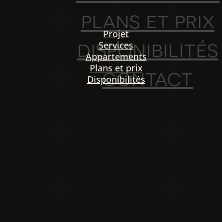
plans et prix
Projet
disponibilités
Services
Appartements
Plans et prix
contact
Disponibilités
PO
igation
NOU
Projet
Services
Appartements
Plans et prix
Disponibilités