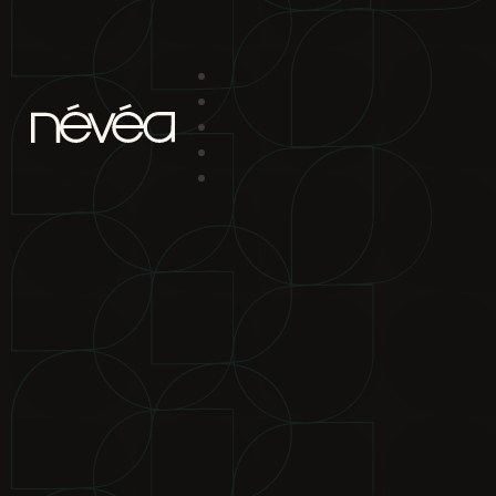
Passer au contenu principal
Passer au pied de page
projet
nav
2880 boul. Chomedey
Laval Qc H7P 5Z9
bureau de location
2880 boul.
Chomedey Laval Qc H7P 5Z9
téléphone
450-639-1319
1-866-
865-2244