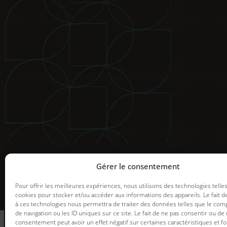
© 2025 Groupe GDI. Tous droits réservés.
Mentions légales
|
Déclaration de confidentialité
|
Politiqu
Image de marque et web |
Graph Synergie
Gérer le consentement
Pour offrir les meilleures expériences, nous utilisons des technologies telle
cookies pour stocker et/ou accéder aux informations des appareils. Le fait d
à ces technologies nous permettra de traiter des données telles que le co
informez-vous
de navigation ou les ID uniques sur ce site. Le fait de ne pas consentir ou de 
des promotions en
consentement peut avoir un effet négatif sur certaines caractéristiques et fo