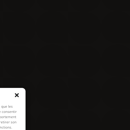
Contact
Visite virtuelle
e de cookies
s que les
e consentir
mportement
retirer son
nctions.