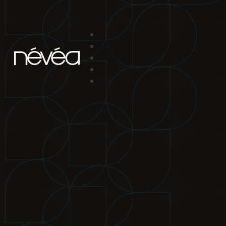
Passer au contenu principal
Passer au pied de page
projet
nav
2880 boul. Chomedey
Laval Qc H7P 5Z9
bureau de location
2880 boul.
Chomedey Laval Qc H7P 5Z9
téléphone
450-639-1319
1-866-
865-2244