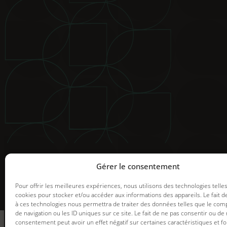
© 2025 Groupe GDI. Tous droits réservés.
Mentions légales
|
Déclaration de confidentialité
|
Politiqu
Image de marque et web |
Graph Synergie
Gérer le consentement
Pour offrir les meilleures expériences, nous utilisons des technologies telle
cookies pour stocker et/ou accéder aux informations des appareils. Le fait d
à ces technologies nous permettra de traiter des données telles que le co
informez-vous
de navigation ou les ID uniques sur ce site. Le fait de ne pas consentir ou de 
des promotions en
consentement peut avoir un effet négatif sur certaines caractéristiques et fo