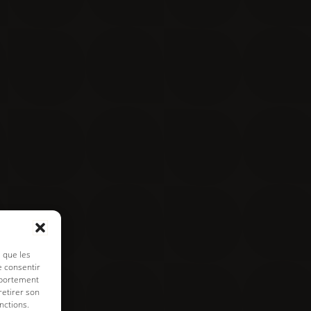
Contact
Visite virtuelle
e de cookies
s que les
e consentir
mportement
retirer son
nctions.