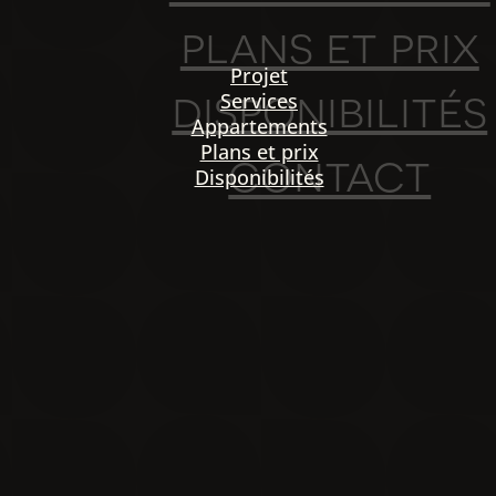
plans et prix
Projet
disponibilités
Services
Appartements
Plans et prix
contact
Disponibilités
PO
igation
NOU
Projet
Services
Appartements
Plans et prix
Disponibilités