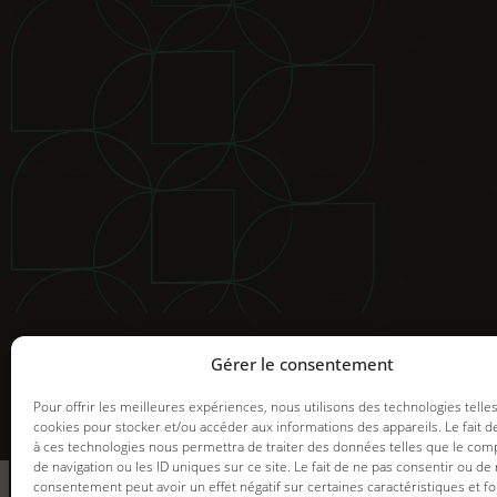
© 2025 Groupe GDI. Tous droits réservés.
Mentions légales
|
Déclaration de confidentialité
|
Politiqu
Image de marque et web |
Graph Synergie
Gérer le consentement
Pour offrir les meilleures expériences, nous utilisons des technologies telle
cookies pour stocker et/ou accéder aux informations des appareils. Le fait d
à ces technologies nous permettra de traiter des données telles que le co
informez-vous
de navigation ou les ID uniques sur ce site. Le fait de ne pas consentir ou de 
des promotions en
consentement peut avoir un effet négatif sur certaines caractéristiques et fo