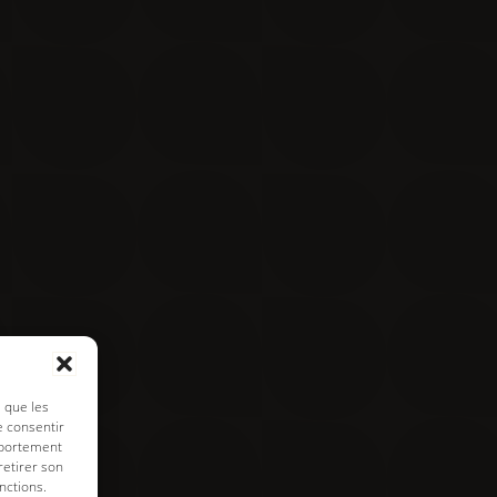
Contact
Visite virtuelle
e de cookies
s que les
e consentir
mportement
retirer son
nctions.