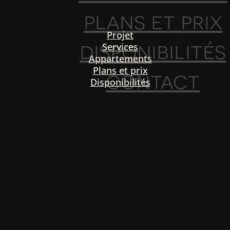
plans et prix
Projet
disponibilités
Services
Appartements
Plans et prix
contact
Disponibilités
PO
igation
NOU
Projet
Services
Appartements
Plans et prix
Disponibilités