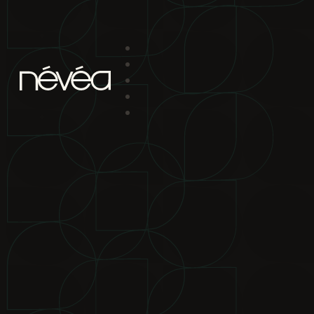
Passer au contenu principal
Passer au pied de page
projet
nav
2880 boul. Chomedey
Laval Qc H7P 5Z9
bureau de location
2880 boul.
Chomedey Laval Qc H7P 5Z9
téléphone
450-639-1319
1-866-
865-2244