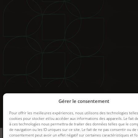
© 2025 Groupe GDI. Tous droits réservés.
Mentions légales
|
Déclaration de confidentialité
|
Politiqu
Image de marque et web |
Graph Synergie
Gérer le consentement
Pour offrir les meilleures expériences, nous utilisons des technologies telle
cookies pour stocker et/ou accéder aux informations des appareils. Le fait d
à ces technologies nous permettra de traiter des données telles que le co
informez-vous
de navigation ou les ID uniques sur ce site. Le fait de ne pas consentir ou de 
des promotions en
consentement peut avoir un effet négatif sur certaines caractéristiques et fo