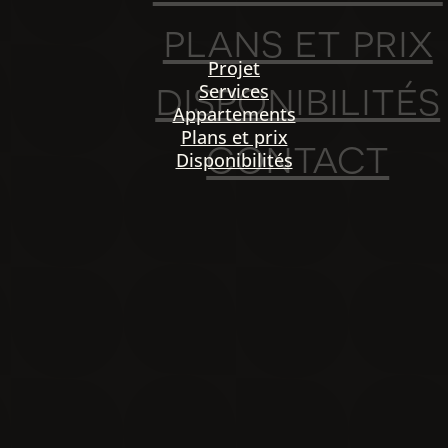
plans et prix
Projet
disponibilités
Services
Appartements
Plans et prix
contact
Disponibilités
PO
igation
NOU
Projet
Services
Appartements
Plans et prix
Disponibilités