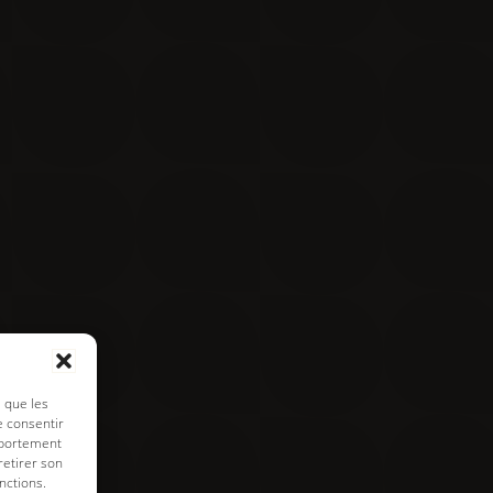
Contact
Visite virtuelle
e de cookies
s que les
e consentir
mportement
retirer son
nctions.