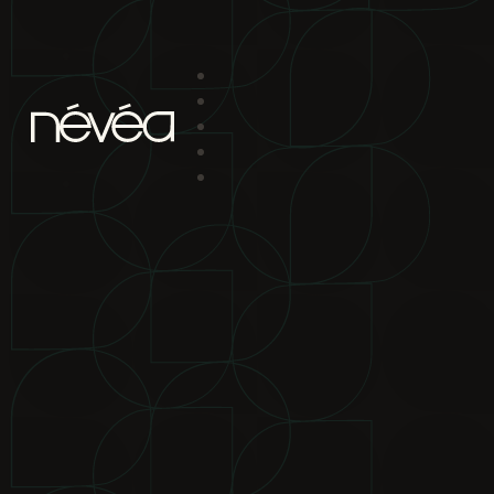
Passer au contenu principal
Passer au pied de page
projet
nav
2880 boul. Chomedey
Laval Qc H7P 5Z9
bureau de location
2880 boul.
Chomedey Laval Qc H7P 5Z9
téléphone
450-639-1319
1-866-
865-2244