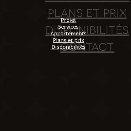
plans et prix
Projet
disponibilités
Services
Appartements
Plans et prix
contact
Disponibilités
PO
igation
NOU
Projet
Services
Appartements
Plans et prix
Disponibilités