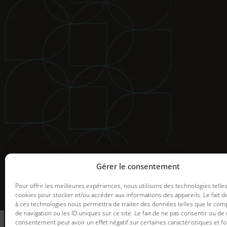
© 2025 Groupe GDI. Tous droits réservés.
Mentions légales
|
Déclaration de confidentialité
|
Politiqu
Image de marque et web |
Graph Synergie
Gérer le consentement
Pour offrir les meilleures expériences, nous utilisons des technologies telle
cookies pour stocker et/ou accéder aux informations des appareils. Le fait d
à ces technologies nous permettra de traiter des données telles que le co
informez-vous
de navigation ou les ID uniques sur ce site. Le fait de ne pas consentir ou de 
des promotions en
consentement peut avoir un effet négatif sur certaines caractéristiques et fo