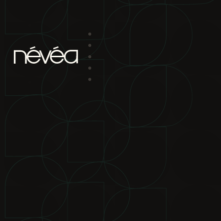
Passer au contenu principal
Passer au pied de page
projet
nav
2880 boul. Chomedey
Laval Qc H7P 5Z9
bureau de location
2880 boul.
Chomedey Laval Qc H7P 5Z9
téléphone
450-639-1319
1-866-
865-2244