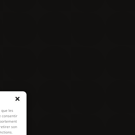
Contact
Visite virtuelle
e de cookies
s que les
e consentir
mportement
retirer son
nctions.