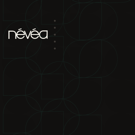
Passer au contenu principal
Passer au pied de page
projet
nav
2880 boul. Chomedey
Laval Qc H7P 5Z9
bureau de location
2880 boul.
Chomedey Laval Qc H7P 5Z9
téléphone
450-639-1319
1-866-
865-2244