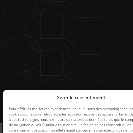
© 2025 Groupe GDI. Tous droits réservés.
Mentions légales
|
Déclaration de confidentialité
|
Politiqu
Image de marque et web |
Graph Synergie
Gérer le consentement
Pour offrir les meilleures expériences, nous utilisons des technologies telle
cookies pour stocker et/ou accéder aux informations des appareils. Le fait d
à ces technologies nous permettra de traiter des données telles que le co
informez-vous
de navigation ou les ID uniques sur ce site. Le fait de ne pas consentir ou de 
des promotions en
consentement peut avoir un effet négatif sur certaines caractéristiques et fo