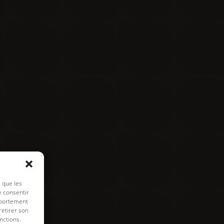
Contact
Visite virtuelle
e de cookies
s que les
e consentir
mportement
retirer son
nctions.