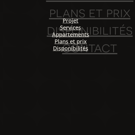
plans et prix
Projet
disponibilités
Services
Appartements
Plans et prix
contact
Disponibilités
PO
igation
NOU
Projet
Services
Appartements
Plans et prix
Disponibilités