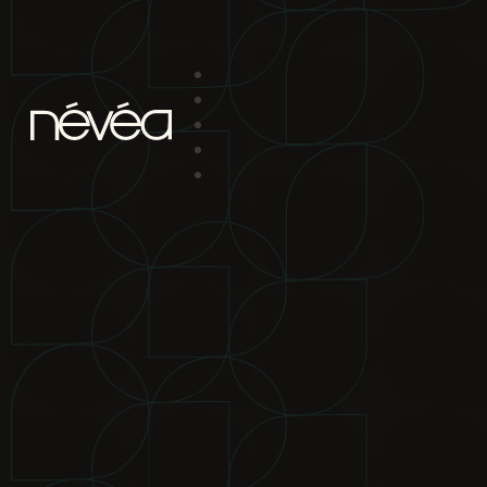
Passer au contenu principal
Passer au pied de page
projet
nav
2880 boul. Chomedey
Laval Qc H7P 5Z9
bureau de location
2880 boul.
Chomedey Laval Qc H7P 5Z9
téléphone
450-639-1319
1-866-
865-2244