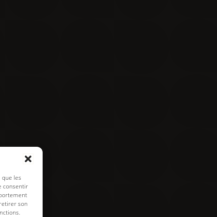
Contact
Visite virtuelle
e de cookies
s que les
e consentir
mportement
retirer son
nctions.