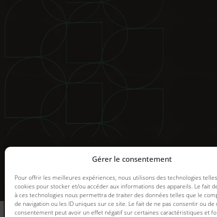
© 2025 Groupe GDI. Tous droits réservés.
Mentions légales
|
Déclaration de confidentialité
|
Politiqu
Image de marque et web |
Graph Synergie
Gérer le consentement
Pour offrir les meilleures expériences, nous utilisons des technologies telle
cookies pour stocker et/ou accéder aux informations des appareils. Le fait d
à ces technologies nous permettra de traiter des données telles que le co
informez-vous
de navigation ou les ID uniques sur ce site. Le fait de ne pas consentir ou de 
des promotions en
consentement peut avoir un effet négatif sur certaines caractéristiques et fo