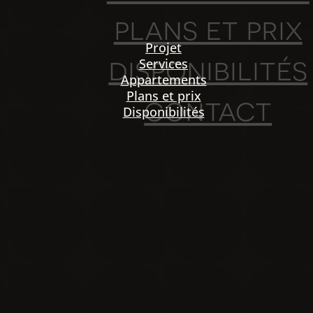
plans et prix
Projet
disponibilités
Services
Appartements
Plans et prix
contact
Disponibilités
PO
igation
NOU
Projet
Services
Appartements
Plans et prix
Disponibilités