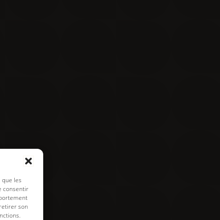
Contact
Visite virtuelle
e de cookies
s que les
e consentir
mportement
retirer son
nctions.