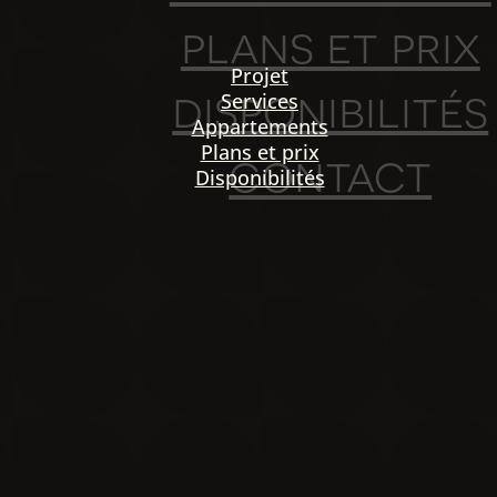
plans et prix
Projet
disponibilités
Services
Appartements
Plans et prix
contact
Disponibilités
PO
igation
NOU
Projet
Services
Appartements
Plans et prix
Disponibilités