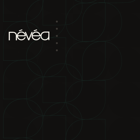
Passer au contenu principal
Passer au pied de page
projet
nav
2880 boul. Chomedey
Laval Qc H7P 5Z9
bureau de location
2880 boul.
Chomedey Laval Qc H7P 5Z9
téléphone
450-639-1319
1-866-
865-2244