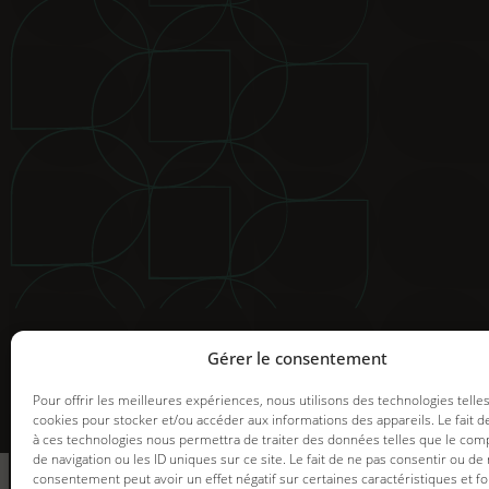
© 2025 Groupe GDI. Tous droits réservés.
Mentions légales
|
Déclaration de confidentialité
|
Politiqu
Image de marque et web |
Graph Synergie
Gérer le consentement
Pour offrir les meilleures expériences, nous utilisons des technologies telle
cookies pour stocker et/ou accéder aux informations des appareils. Le fait d
à ces technologies nous permettra de traiter des données telles que le co
informez-vous
de navigation ou les ID uniques sur ce site. Le fait de ne pas consentir ou de 
des promotions en
consentement peut avoir un effet négatif sur certaines caractéristiques et fo