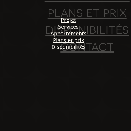
plans et prix
Projet
disponibilités
Services
Appartements
Plans et prix
contact
Disponibilités
PO
igation
NOU
Projet
Services
Appartements
Plans et prix
Disponibilités