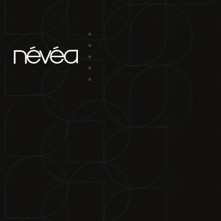
Passer au contenu principal
Passer au pied de page
projet
nav
2880 boul. Chomedey
Laval Qc H7P 5Z9
bureau de location
2880 boul.
Chomedey Laval Qc H7P 5Z9
téléphone
450-639-1319
1-866-
865-2244