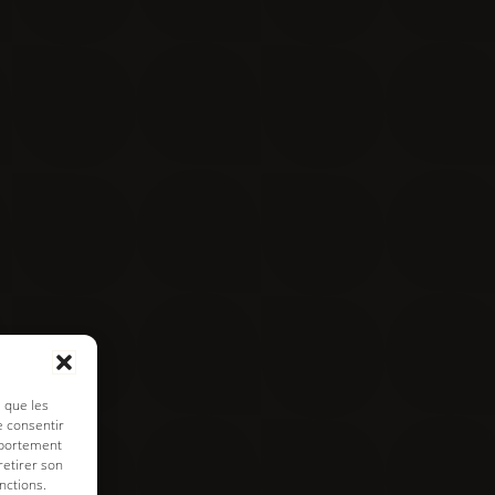
Contact
Visite virtuelle
e de cookies
s que les
e consentir
mportement
retirer son
nctions.