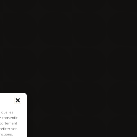
Contact
Visite virtuelle
e de cookies
s que les
e consentir
mportement
retirer son
nctions.