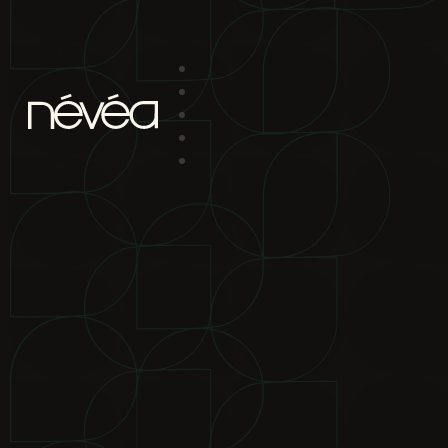
Passer au contenu principal
Passer au pied de page
projet
nav
2880 boul. Chomedey
Laval Qc H7P 5Z9
bureau de location
2880 boul.
Chomedey Laval Qc H7P 5Z9
téléphone
450-639-1319
1-866-
865-2244