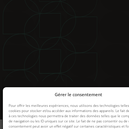
© 2025 Groupe GDI. Tous droits réservés.
Mentions légales
|
Déclaration de confidentialité
|
Politiqu
Image de marque et web |
Graph Synergie
Gérer le consentement
Pour offrir les meilleures expériences, nous utilisons des technologies telle
cookies pour stocker et/ou accéder aux informations des appareils. Le fait d
à ces technologies nous permettra de traiter des données telles que le co
informez-vous
de navigation ou les ID uniques sur ce site. Le fait de ne pas consentir ou de 
des promotions en
consentement peut avoir un effet négatif sur certaines caractéristiques et fo