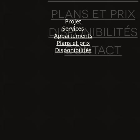
plans et prix
Projet
disponibilités
Services
Appartements
Plans et prix
contact
Disponibilités
PO
igation
NOU
Projet
Services
Appartements
Plans et prix
Disponibilités