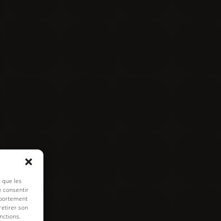
Contact
Visite virtuelle
e de cookies
s que les
e consentir
mportement
retirer son
nctions.