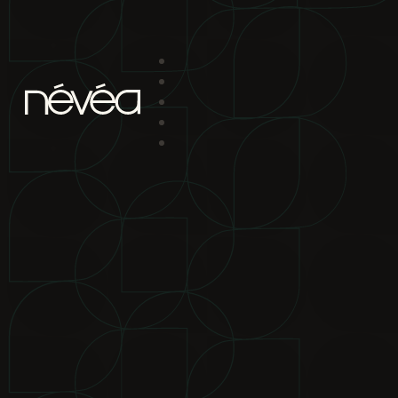
Passer au contenu principal
Passer au pied de page
projet
nav
2880 boul. Chomedey
Laval Qc H7P 5Z9
bureau de location
2880 boul.
Chomedey Laval Qc H7P 5Z9
téléphone
450-639-1319
1-866-
865-2244