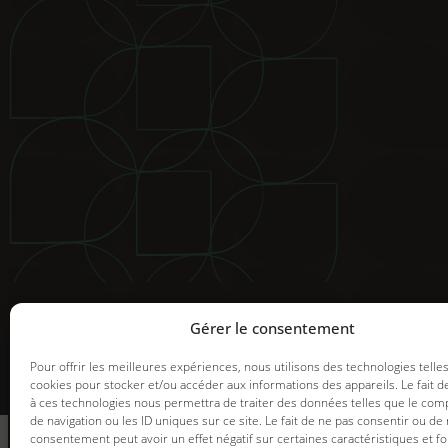
© 2025 Groupe GDI. Tous droits réservés.
Mentions légales
|
Déclaration de confidentialité
|
Politiqu
Image de marque et web |
Graph Synergie
Gérer le consentement
Pour offrir les meilleures expériences, nous utilisons des technologies telle
cookies pour stocker et/ou accéder aux informations des appareils. Le fait d
à ces technologies nous permettra de traiter des données telles que le co
informez-vous
de navigation ou les ID uniques sur ce site. Le fait de ne pas consentir ou de 
des promotions en
consentement peut avoir un effet négatif sur certaines caractéristiques et fo