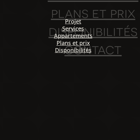
plans et prix
Projet
disponibilités
Services
Appartements
Plans et prix
contact
Disponibilités
PO
igation
NOU
Projet
Services
Appartements
Plans et prix
Disponibilités