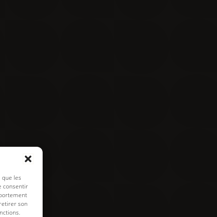
Contact
Visite virtuelle
e de cookies
s que les
e consentir
mportement
retirer son
nctions.