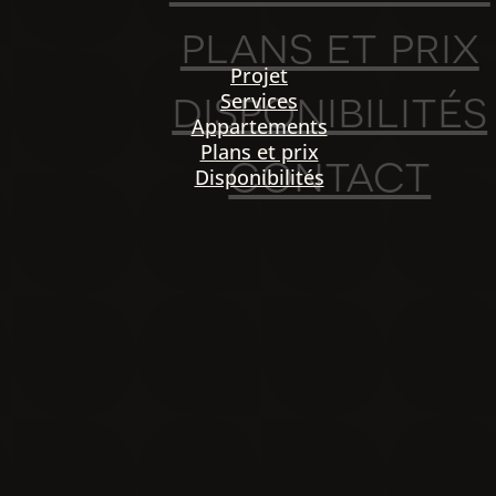
plans et prix
Projet
disponibilités
Services
Appartements
Plans et prix
contact
Disponibilités
PO
igation
NOU
Projet
Services
Appartements
Plans et prix
Disponibilités