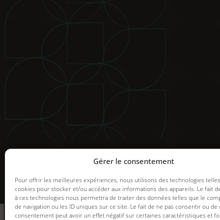
© 2025 Groupe GDI. Tous droits réservés.
Mentions légales
|
Déclaration de confidentialité
|
Politiqu
Image de marque et web |
Graph Synergie
Gérer le consentement
Pour offrir les meilleures expériences, nous utilisons des technologies telle
cookies pour stocker et/ou accéder aux informations des appareils. Le fait d
à ces technologies nous permettra de traiter des données telles que le co
informez-vous
de navigation ou les ID uniques sur ce site. Le fait de ne pas consentir ou de 
des promotions en
consentement peut avoir un effet négatif sur certaines caractéristiques et fo