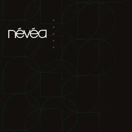
Passer au contenu principal
Passer au pied de page
projet
nav
2880 boul. Chomedey
Laval Qc H7P 5Z9
bureau de location
2880 boul.
Chomedey Laval Qc H7P 5Z9
téléphone
450-639-1319
1-866-
865-2244