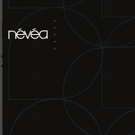
Passer au contenu principal
Passer au pied de page
D
A
T
E
D
E
D
I
2
0
2
6
919
14 novembre 2025
920