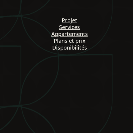
S
P
O
N
I
B
I
L
I
T
É
Projet
Services
Appartements
Plans et prix
Disponibilités