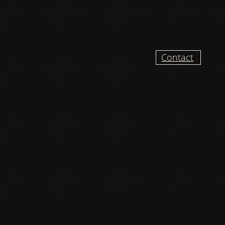
:
N
O
V
E
M
B
R
Contact