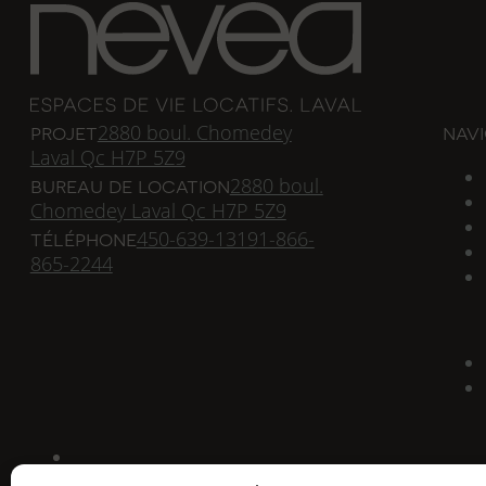
projet
nav
2880 boul. Chomedey
Laval Qc H7P 5Z9
bureau de location
2880 boul.
Chomedey Laval Qc H7P 5Z9
téléphone
450-639-1319
1-866-
865-2244