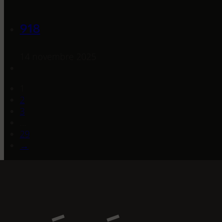
918
14 novembre 2025
1
2
3
…
29
→